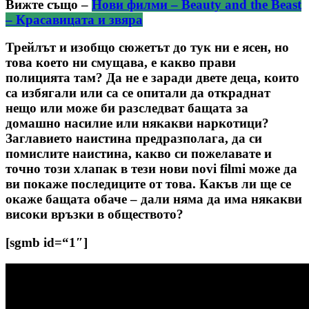
Вижте също –
Нови филми – Beauty and the Beast
– Красавицата и звяра
Трейлът и изобщо сюжетът до тук ни е ясен, но
това което ни смущава, е какво прави
полицията там? Да не е заради двете деца, които
са избягали или са се опитали да откраднат
нещо или може би разследват бащата за
домашно насилие или някакви наркотици?
Заглавието наистина предразполага, да си
помислите наистина, какво си пожелавате и
точно този хлапак в тези нови novi filmi може да
ви покаже последиците от това. Какъв ли ще се
окаже бащата обаче – дали няма да има някакви
високи връзки в обществото?
[sgmb id=“1″]