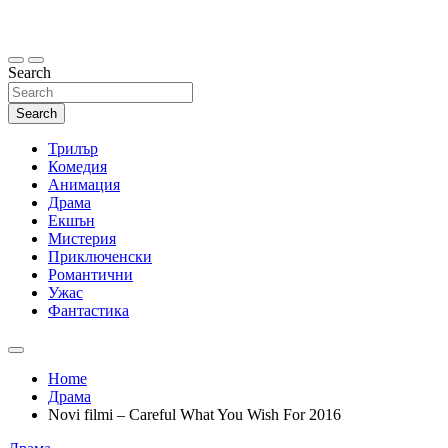
Skip
to
content
Search
Search
Трилър
Комедия
Анимация
Драма
Екшън
Мистерия
Приключенски
Романтични
Ужас
Фантастика
Home
Драма
Novi filmi – Careful What You Wish For 2016