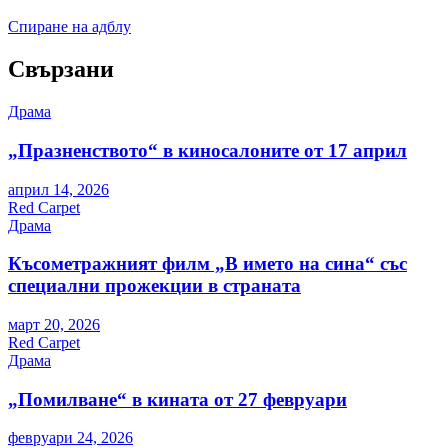
Спиране на адблу
Свързани
Драма
„Празненството“ в киносалоните от 17 април
април 14, 2026
Red Carpet
Драма
Късометражният филм „В името на сина“ със
специални прожекции в страната
март 20, 2026
Red Carpet
Драма
„Помилване“ в кината от 27 февруари
февруари 24, 2026