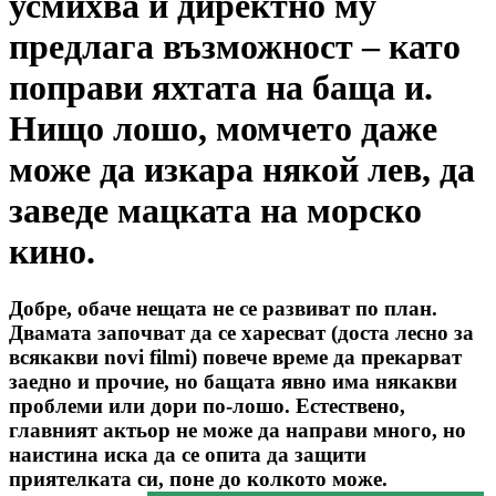
усмихва и директно му
предлага възможност – като
поправи яхтата на баща и.
Нищо лошо, момчето даже
може да изкара някой лев, да
заведе мацката на морско
кино.
Добре, обаче нещата не се развиват по план.
Двамата започват да се харесват (доста лесно за
всякакви novi filmi) повече време да прекарват
заедно и прочие, но бащата явно има някакви
проблеми или дори по-лошо. Естествено,
главният актьор не може да направи много, но
наистина иска да се опита да защити
приятелката си, поне до колкото може.