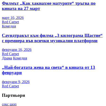
Филмът „Как хакнахме матурите“ тръгва по
кината на 27 март
март 10, 2026
Red Carpet
Комедия
Саундтракът към филма „3 килограма Щастие“
с премиера във всички музикални платформи
февруари 16, 2026
Red Carpet
Драма
Комедия
„Най-богатата жена на света“ в кината от 13
февруари
февруари 9, 2026
Red Carpet
Партньори
секс шоп