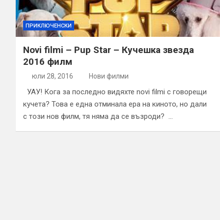
ПРИКЛЮЧЕНСКИ
Novi filmi – Pup Star – Кучешка звезда
2016 филм
юли 28, 2016
Нови филми
УАУ! Кога за последно видяхте novi filmi с говорещи
кучета? Това е една отминала ера на киното, но дали
с този нов филм, тя няма да се възроди? …