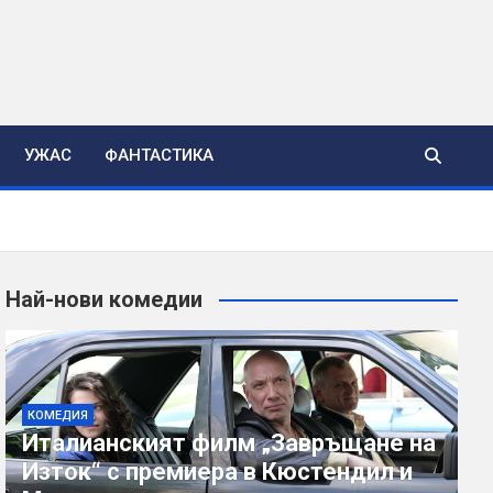
УЖАС
ФАНТАСТИКА
Най-нови комедии
КОМЕДИЯ
Италианският филм „Завръщане на
Изток“ с премиера в Кюстендил и