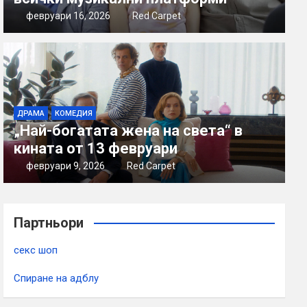
февруари 16, 2026
Red Carpet
ДРАМА
КОМЕДИЯ
„Най-богатата жена на света“ в
кината от 13 февруари
февруари 9, 2026
Red Carpet
Партньори
секс шоп
Спиране на адблу