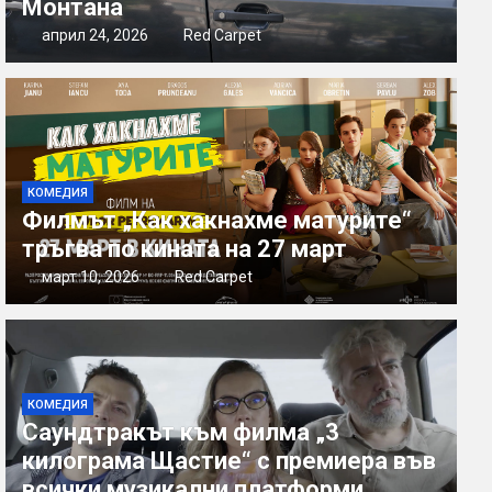
Монтана
април 24, 2026
Red Carpet
КОМЕДИЯ
Филмът „Как хакнахме матурите“
тръгва по кината на 27 март
март 10, 2026
Red Carpet
КОМЕДИЯ
Саундтракът към филма „3
килограма Щастие“ с премиера във
всички музикални платформи