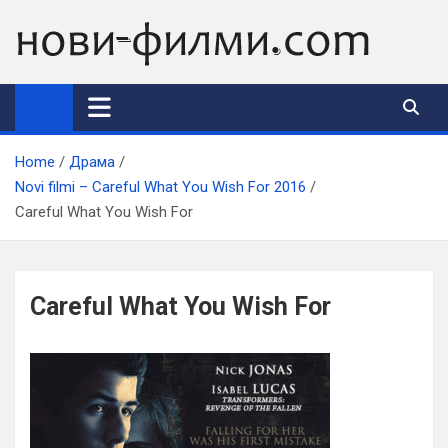
Skip
to
content
Home
Драма
Novi filmi – Careful What You Wish For 2016
Careful What You Wish For
Careful What You Wish For