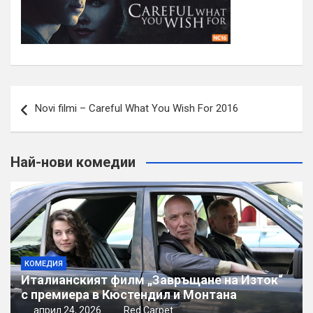
Навигация
Novi filmi – Careful What You Wish For 2016
Най-нови комедии
КОМЕДИЯ
Италианският филм „Завръщане на Изток“
с премиера в Кюстендил и Монтана
април 24, 2026
Red Carpet