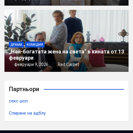
ДРАМА
КОМЕДИЯ
„Най-богатата жена на света“ в кината от 13
февруари
февруари 9, 2026
Red Carpet
Партньори
секс шоп
Спиране на адблу