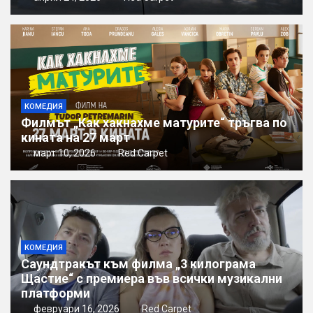
КОМЕДИЯ
Филмът „Как хакнахме матурите“ тръгва по
кината на 27 март
март 10, 2026
Red Carpet
КОМЕДИЯ
Саундтракът към филма „3 килограма
Щастие“ с премиера във всички музикални
платформи
февруари 16, 2026
Red Carpet