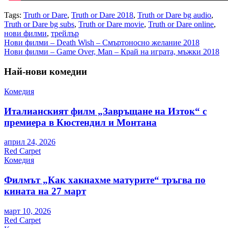
Tags:
Truth or Dare
,
Truth or Dare 2018
,
Truth or Dare bg audio
,
Truth or Dare bg subs
,
Truth or Dare movie
,
Truth or Dare online
,
нови филми
,
трейлър
Навигация
Нови филми – Death Wish – Смъртоносно желание 2018
Нови филми – Game Over, Man – Край на играта, мъжки 2018
Най-нови комедии
Комедия
Италианският филм „Завръщане на Изток“ с
премиера в Кюстендил и Монтана
април 24, 2026
Red Carpet
Комедия
Филмът „Как хакнахме матурите“ тръгва по
кината на 27 март
март 10, 2026
Red Carpet