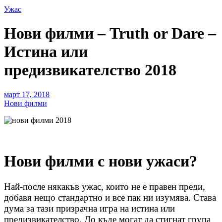
Ужас
Нови филми – Truth or Dare –
Истина или
предизвикателство 2018
март 17, 2018
Нови филми
Нови филми с нови ужаси?
Най-после някакъв ужас, които не е правен преди,
добавя нещо стандартно и все пак ни изумява. Става
дума за тази призрачна игра на истина или
предизвикателство. До къде могат да стигнат група