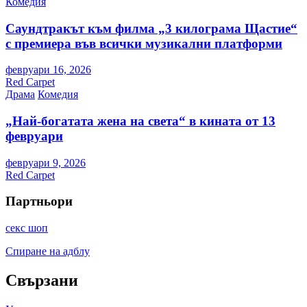
Комедия
Саундтракът към филма „3 килограма Щастие“
с премиера във всички музикални платформи
февруари 16, 2026
Red Carpet
Драма
Комедия
„Най-богатата жена на света“ в кината от 13
февруари
февруари 9, 2026
Red Carpet
Партньори
секс шоп
Спиране на адблу
Свързани