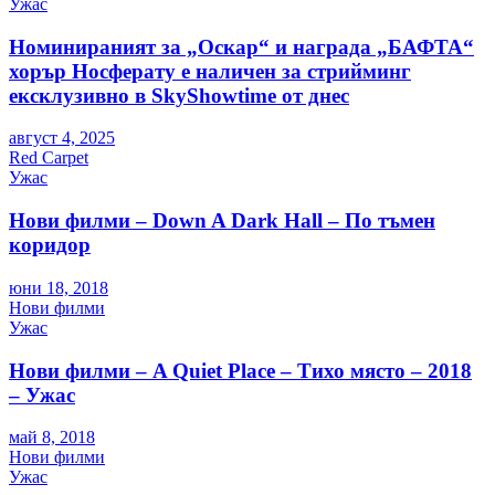
Ужас
Номинираният за „Оскар“ и награда „БАФТА“
хорър Носферату е наличен за стрийминг
ексклузивно в SkyShowtime от днес
август 4, 2025
Red Carpet
Ужас
Нови филми – Down A Dark Hall – По тъмен
коридор
юни 18, 2018
Нови филми
Ужас
Нови филми – A Quiet Place – Тихо място – 2018
– Ужас
май 8, 2018
Нови филми
Ужас