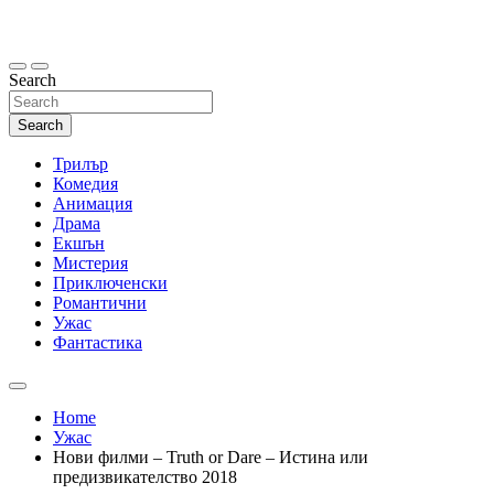
Skip
to
content
Search
Search
Трилър
Комедия
Анимация
Драма
Екшън
Мистерия
Приключенски
Романтични
Ужас
Фантастика
Home
Ужас
Нови филми – Truth or Dare – Истина или
предизвикателство 2018