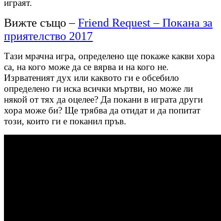
играят.
Вижте също –
Friend Request – Покана за
приятелство 2017
Тази мрачна игра, определено ще покаже какви хора
са, на кого може да се вярва и на кого не.
Изрватеният дух или каквото ги е обсебило
определено ги иска всички мъртви, но може ли
някой от тях да оцелее? Да покани в играта други
хора може би? Ще трябва да отидат и да попитат
този, които ги е поканил пръв.