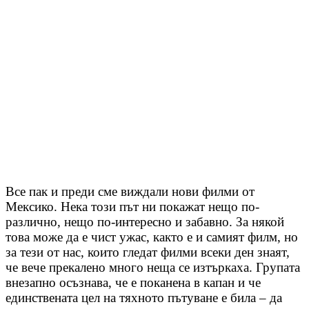
Все пак и преди сме виждали нови филми от
Мексико. Нека този път ни покажат нещо по-
различно, нещо по-интересно и забавно. За някой
това може да е чист ужас, както е и самият филм, но
за тези от нас, които гледат филми всеки ден знаят,
че вече прекалено много неща се изтъркаха. Групата
внезапно осъзнава, че е поканена в капан и че
единствената цел на тяхното пътуване е била – да