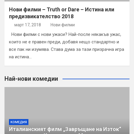
Нови филми – Truth or Dare – Истина или
предизвикателство 2018
март 17, 2018
Нови филми
Нови филми с нови ужаси? Най-после някакъв ужас,
които не е правен преди, добавя нещо стандартно и
все пак ни изумява. Става дума за тази призрачна игра
на истина…
Най-нови комедии
КОМЕДИЯ
Италианският филм „Завръщане на Изток“