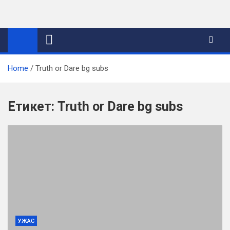
Skip
to
content
Home
Truth or Dare bg subs
Етикет:
Truth or Dare bg subs
УЖАС