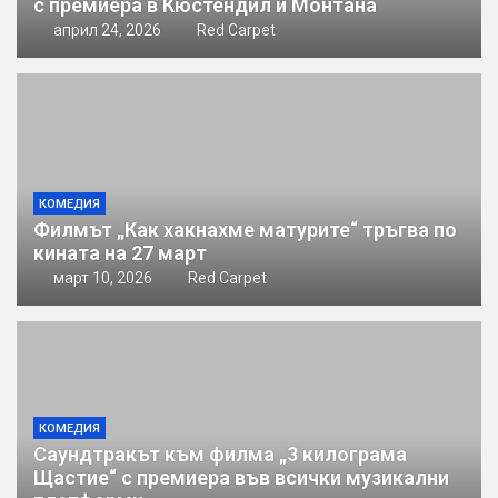
с премиера в Кюстендил и Монтана
април 24, 2026
Red Carpet
КОМЕДИЯ
Филмът „Как хакнахме матурите“ тръгва по
кината на 27 март
март 10, 2026
Red Carpet
КОМЕДИЯ
Саундтракът към филма „3 килограма
Щастие“ с премиера във всички музикални