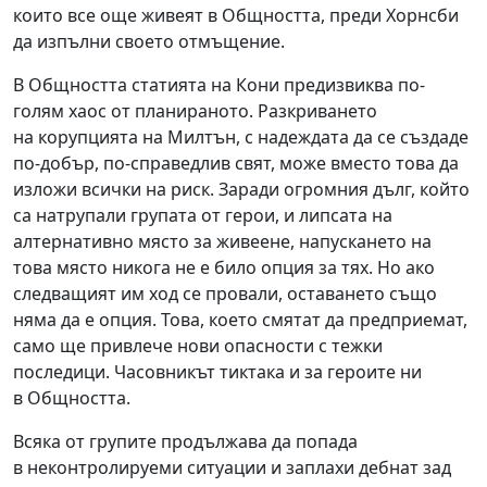
които все още живеят в Общността, преди Хорнсби
да изпълни своето отмъщение.
В Общността статията на Кони предизвиква по-
голям хаос от планираното. Разкриването
на корупцията на Милтън, с надеждата да се създаде
по-добър, по-справедлив свят, може вместо това да
изложи всички на риск. Заради огромния дълг, който
са натрупали групата от герои, и липсата на
алтернативно място за живеене, напускането на
това място никога не е било опция за тях. Но ако
следващият им ход се провали, оставането също
няма да е опция. Това, което смятат да предприемат,
само ще привлече нови опасности с тежки
последици. Часовникът тиктака и за героите ни
в Общността.
Всяка от групите продължава да попада
в неконтролируеми ситуации и заплахи дебнат зад