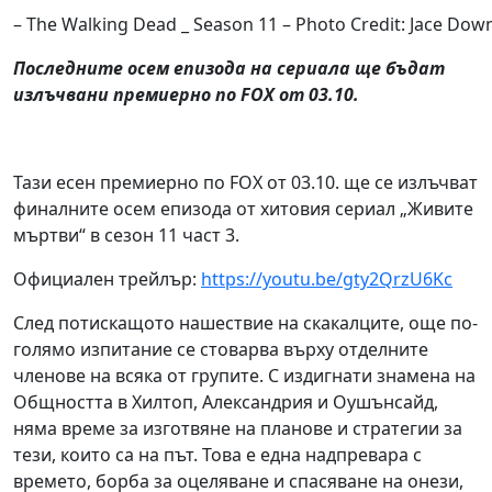
– The Walking Dead _ Season 11 – Photo Credit: Jace Do
Последните осем епизода на сериала ще бъдат
излъчвани премиерно по FOX от 03.10.
Тази есен премиерно по FOX от 03.10. ще се излъчват
финалните осем епизода от хитовия сериал „Живите
мъртви“ в сезон 11 част 3.
Официален трейлър:
https://youtu.be/gty2QrzU6Kc
След потискащото нашествие на скакалците, още по-
голямо изпитание се стоварва върху отделните
членове на всяка от групите. С издигнати знамена на
Общността в Хилтоп, Александрия и Оушънсайд,
няма време за изготвяне на планове и стратегии за
тези, които са на път. Това е една надпревара с
времето, борба за оцеляване и спасяване на онези,