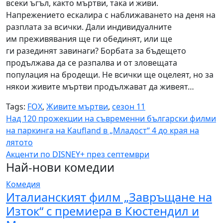
всеки ъгъл, както мъртви, така и живи.
Напрежението ескалира с наближаването на деня на
разплата за всички. Дали индивидуалните
им преживявания ще ги обединят, или ще
ги разединят завинаги? Борбата за бъдещето
продължава да се разпалва и от зловещата
популация на бродещи. Не всички ще оцелеят, но за
някои живите мъртви продължават да живеят…
Tags:
FOX
,
Живите мъртви
,
сезон 11
Навигация
Над 120 прожекции на съвременни български филми
на паркинга на Kaufland в „Младост“ 4 до края на
лятото
Aкценти по DISNEY+ през септември
Най-нови комедии
Комедия
Италианският филм „Завръщане на
Изток“ с премиера в Кюстендил и