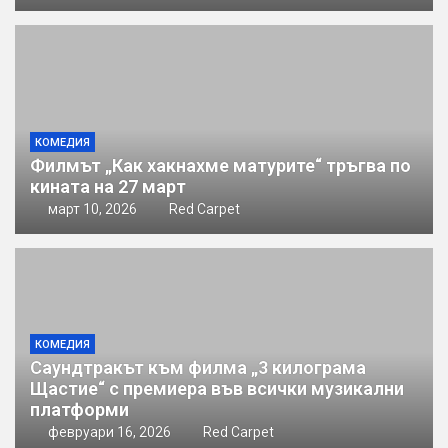
КОМЕДИЯ
Филмът „Как хакнахме матурите“ тръгва по
кината на 27 март
март 10, 2026
Red Carpet
КОМЕДИЯ
Саундтракът към филма „3 килограма
Щастие“ с премиера във всички музикални
платформи
февруари 16, 2026
Red Carpet