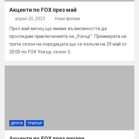
Акценти по FOX през май
април 20, 2023
Нови филми
През май месец ще имаме възможността да
проследим приключенията на „Уокър“. Премиерата на
трети сезон на поредицата ще се излъчи на 29 май от
20:00 по FOX Уокър, сезон 3…
ДРУГИ
ТРИЛЪР
Акценти по FOX през януари