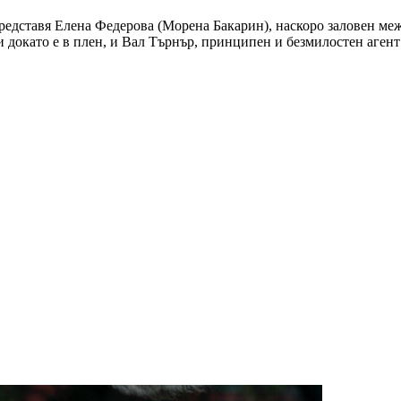
 представя Елена Федерова (Морена Бакарин), наскоро заловен м
докато е в плен, и Вал Търнър, принципен и безмилостен агент н