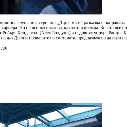
 милиона слушания, сериалът „Д-р. Смърт“ разказва шокиращат
ариера. Но не всичко е такова, каквото изглежда. Когато все по
 Робърт Хендерсън (Алек Болдуин) и съдовият хирург Рандъл Кър
на д-р Дънч и провалите на системата, предназначена да пази на
 др.