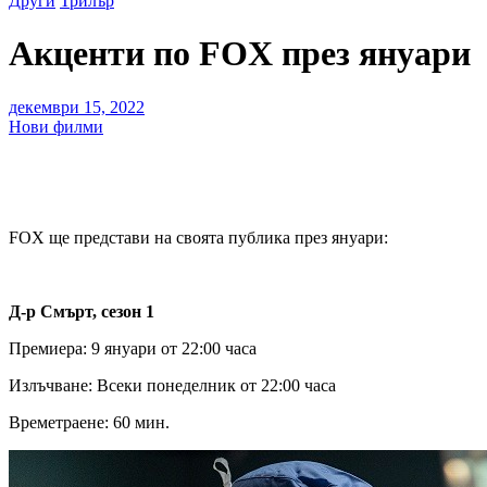
Други
Трилър
Акценти по FOX през януари
декември 15, 2022
Нови филми
FOX ще представи на своята публика през януари:
Д-р Смърт, сезон 1
Премиера: 9 януари от 22:00 часа
Излъчване: Всеки понеделник от 22:00 часа
Времетраене: 60 мин.