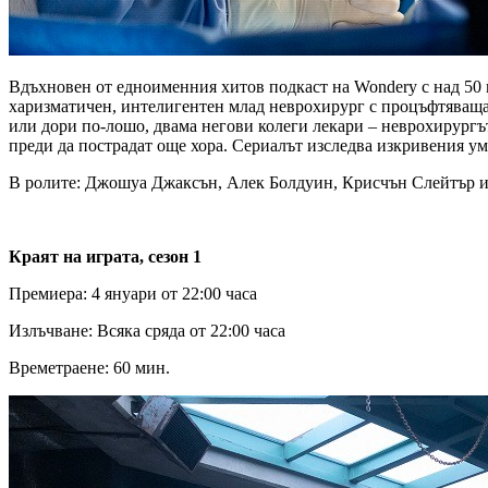
Вдъхновен от едноименния хитов подкаст на Wondery с над 50
харизматичен, интелигентен млад неврохирург с процъфтяваща к
или дори по-лошо, двама негови колеги лекари – неврохирургът
преди да пострадат още хора. Сериалът изследва изкривения ум 
В ролите: Джошуа Джаксън, Алек Болдуин, Крисчън Слейтър и
Краят на играта, сезон 1
Премиера: 4 януари от 22:00 часа
Излъчване: Всяка сряда от 22:00 часа
Времетраене: 60 мин.