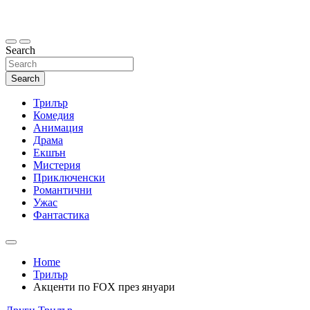
Skip
to
content
Search
Search
Трилър
Комедия
Анимация
Драма
Екшън
Мистерия
Приключенски
Романтични
Ужас
Фантастика
Home
Трилър
Акценти по FOX през януари