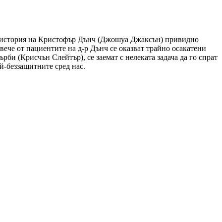
а история на Кристофър Дънч (Джошуа Джаксън) привидно
вече от пациентите на д-р Дънч се оказват трайно осакатени
би (Крисчън Слейтър), се заемат с нелеката задача да го спрат
й-беззащитните сред нас.