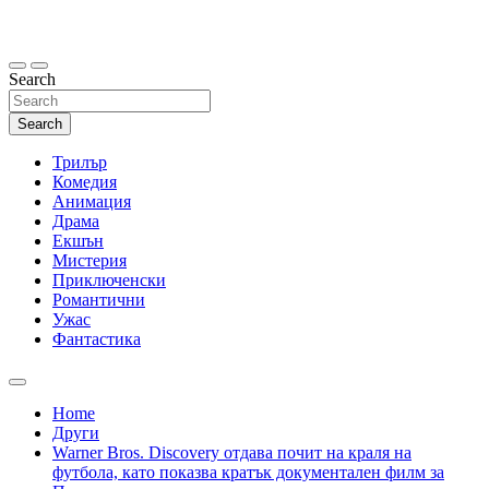
Skip
to
content
Search
Search
Трилър
Комедия
Анимация
Драма
Екшън
Мистерия
Приключенски
Романтични
Ужас
Фантастика
Home
Други
Warner Bros. Discovery отдава почит на краля на
футбола, като показва кратък документален филм за