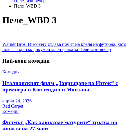
Пеле тази вечер
Пеле_WBD 3
Пеле_WBD 3
Навигация
Warner Bros. Discovery отдава почит на краля на футбола, като
показва кратък документален филм за Пеле тази вечер
Най-нови комедии
Комедия
Италианският филм „Завръщане на Изток“ с
премиера в Кюстендил и Монтана
април 24, 2026
Red Carpet
Комедия
Филмът „Как хакнахме матурите“ тръгва по
кината на 27 март