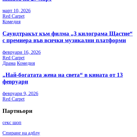
март 10, 2026
Red Carpet
Комедия
Саундтракът към филма „3 килограма Щастие“
с премиера във всички музикални платформи
февруари 16, 2026
Red Carpet
Драма
Комедия
„Най-богатата жена на света“ в кината от 13
февруари
февруари 9, 2026
Red Carpet
Партньори
секс шоп
Спиране на адблу