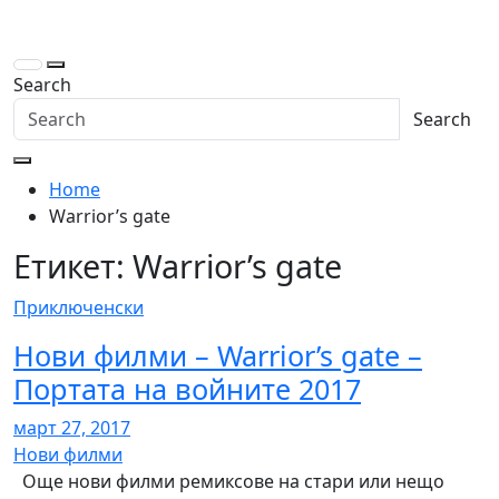
Skip
to
content
Search
Search
Home
Warrior’s gate
Етикет:
Warrior’s gate
Приключенски
Нови филми – Warrior’s gate –
Портата на войните 2017
март 27, 2017
Нови филми
Още нови филми ремиксове на стари или нещо