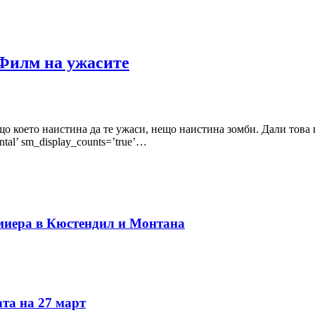
 Филм на ужасите
 което наистина да те ужаси, нещо наистина зомби. Дали това ня
ontal’ sm_display_counts=’true’…
миера в Кюстендил и Монтана
та на 27 март