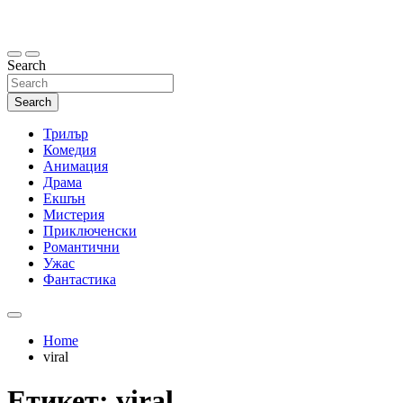
Skip
to
content
Search
Search
Трилър
Комедия
Анимация
Драма
Екшън
Мистерия
Приключенски
Романтични
Ужас
Фантастика
Home
viral
Етикет:
viral