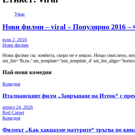
Ужас
Нови филми – viral – Популярно 2016 –
юли 2, 2016
Нови филми
Нови филми със зомбита, скоро не е имало. Нещо смислено, нещо
sm_list=’fb,tw,’ sm_template=’ism_template_4′ sm_list_align=’horiz
Най-нови комедии
Комедия
Италианският филм „Завръщане на Изток“ с пре
април 24, 2026
Red Carpet
Комедия
Филмът „Как хакнахме матурите“ тръгва по кина