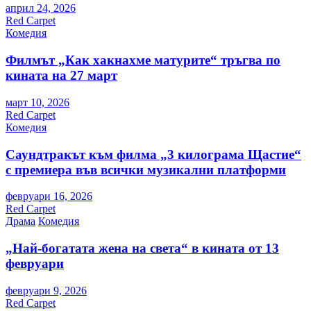
април 24, 2026
Red Carpet
Комедия
Филмът „Как хакнахме матурите“ тръгва по
кината на 27 март
март 10, 2026
Red Carpet
Комедия
Саундтракът към филма „3 килограма Щастие“
с премиера във всички музикални платформи
февруари 16, 2026
Red Carpet
Драма
Комедия
„Най-богатата жена на света“ в кината от 13
февруари
февруари 9, 2026
Red Carpet