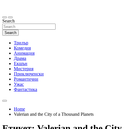
Skip
to
content
Search
Search
Трилър
Комедия
Анимация
Драма
Екшън
Мистерия
Приключенски
Романтични
Ужас
Фантастика
Home
Valerian and the City of a Thousand Planets
Етикет:
Valerian and the City