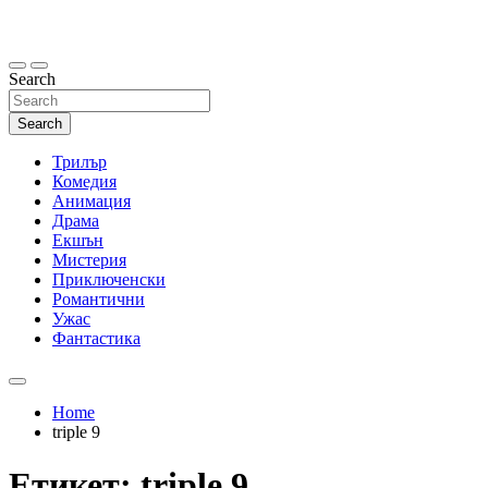
Skip
to
content
Search
Search
Трилър
Комедия
Анимация
Драма
Екшън
Мистерия
Приключенски
Романтични
Ужас
Фантастика
Home
triple 9
Етикет:
triple 9