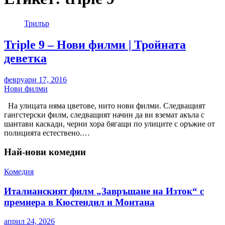
Трилър
Triple 9 – Нови филми | Тройната
деветка
февруари 17, 2016
Нови филми
На улицата няма цветове, нито нови филми. Следващият
гангстерски филм, следващият начин да ви вземат акъла с
шантави каскади, черни хора бягащи по улиците с оръжие от
полицията естествено.…
Най-нови комедии
Комедия
Италианският филм „Завръщане на Изток“ с
премиера в Кюстендил и Монтана
април 24, 2026