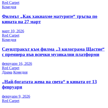
Red Carpet
Комедия
Филмът „Как хакнахме матурите“ тръгва по
кината на 27 март
март 10, 2026
Red Carpet
Комедия
Саундтракът към филма „3 килограма Щастие“
с премиера във всички музикални платформи
февруари 16, 2026
Red Carpet
Драма
Комедия
„Най-богатата жена на света“ в кината от 13
февруари
февруари 9, 2026
Red Carpet