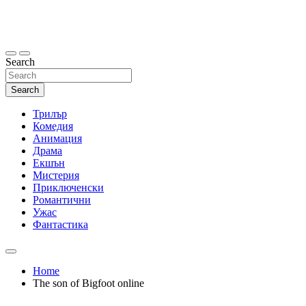
Skip
to
content
Search
Search
Трилър
Комедия
Анимация
Драма
Екшън
Мистерия
Приключенски
Романтични
Ужас
Фантастика
Home
The son of Bigfoot online