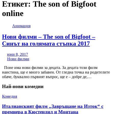
Етикет:
The son of Bigfoot
online
Анимация
Нови филми – The son of Bigfoot –
Синът на голямата стъпка 2017
юни 8, 2017
Нови филми
Поне има нови филми за децата. За децата този филм
наистина, ще е много забавен. От гледна точка на родителите
обаче, буквално първият въпрос, ще е – добре де,…
Най-нови комедии
Комедия
Италианският филм „Завръщане на Изток“ с
премиера в Кюстендил и Монтана