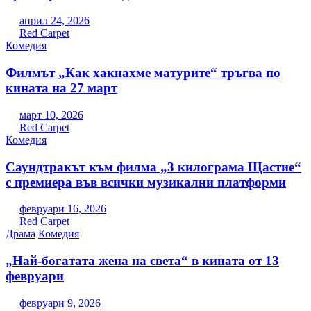
април 24, 2026
Red Carpet
Комедия
Филмът „Как хакнахме матурите“ тръгва по
кината на 27 март
март 10, 2026
Red Carpet
Комедия
Саундтракът към филма „3 килограма Щастие“
с премиера във всички музикални платформи
февруари 16, 2026
Red Carpet
Драма
Комедия
„Най-богатата жена на света“ в кината от 13
февруари
февруари 9, 2026