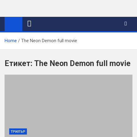
Skip
to
content
Home
The Neon Demon full movie
Етикет:
The Neon Demon full movie
ТРИЛЪР