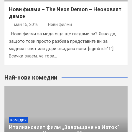
Нови филми – The Neon Demon – Неоновият
демон
май 15, 2016
Нови филми
Нови филми за мода още ще гледаме ли? Явно да,
защото този просто разбива представите ви за
модният свят или дори създава нови. [sgmb id=“1″]
Всички знаем, че този…
Най-нови комедии
КОМЕДИЯ
Италианският филм „Завръщане на Изток“