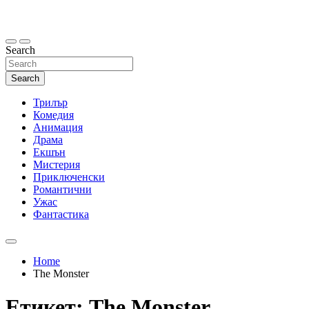
Skip
to
content
Search
Search
Трилър
Комедия
Анимация
Драма
Екшън
Мистерия
Приключенски
Романтични
Ужас
Фантастика
Home
The Monster
Етикет:
The Monster