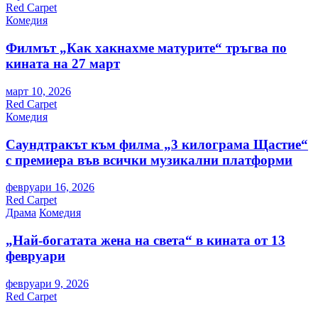
Red Carpet
Комедия
Филмът „Как хакнахме матурите“ тръгва по
кината на 27 март
март 10, 2026
Red Carpet
Комедия
Саундтракът към филма „3 килограма Щастие“
с премиера във всички музикални платформи
февруари 16, 2026
Red Carpet
Драма
Комедия
„Най-богатата жена на света“ в кината от 13
февруари
февруари 9, 2026
Red Carpet