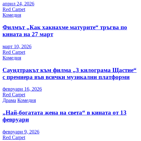
април 24, 2026
Red Carpet
Комедия
Филмът „Как хакнахме матурите“ тръгва по
кината на 27 март
март 10, 2026
Red Carpet
Комедия
Саундтракът към филма „3 килограма Щастие“
с премиера във всички музикални платформи
февруари 16, 2026
Red Carpet
Драма
Комедия
„Най-богатата жена на света“ в кината от 13
февруари
февруари 9, 2026
Red Carpet