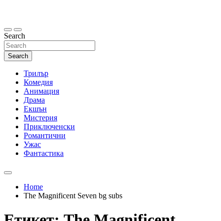
Skip
to
content
Search
Search
Трилър
Комедия
Анимация
Драма
Екшън
Мистерия
Приключенски
Романтични
Ужас
Фантастика
Home
The Magnificent Seven bg subs
Етикет:
The Magnificent