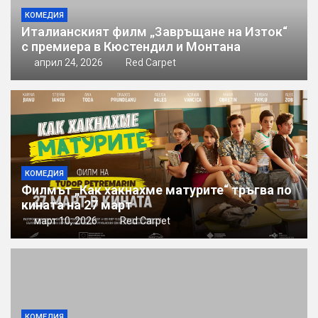
КОМЕДИЯ
Италианският филм „Завръщане на Изток“
с премиера в Кюстендил и Монтана
април 24, 2026
Red Carpet
КОМЕДИЯ
Филмът „Как хакнахме матурите“ тръгва по
кината на 27 март
март 10, 2026
Red Carpet
КОМЕДИЯ