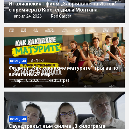
Италианският филм „Завръщане на Изток“
с премиера в Кюстендил и Монтана
април 24, 2026
Red Carpet
КОМЕДИЯ
Филмът „Как хакнахме матурите“ тръгва по
кината на 27 март
март 10, 2026
Red Carpet
КОМЕДИЯ
Саундтракът към филма „3 килограма