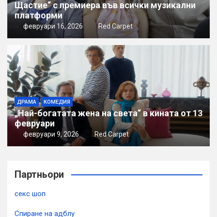
Щастие“ с премиера във всички музикални
платформи
февруари 16, 2026
Red Carpet
ДРАМА
КОМЕДИЯ
„Най-богатата жена на света“ в кината от 13
февруари
февруари 9, 2026
Red Carpet
Партньори
секс шоп
Спиране на адблу