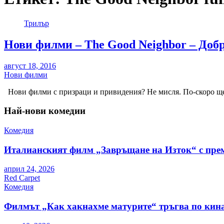
Трилър
Нови филми – The Good Neighbor – Добр
август 18, 2016
Нови филми
Нови филми с призраци и привидения? Не мисля. По-скоро ще 
Най-нови комедии
Комедия
Италианският филм „Завръщане на Изток“ с пре
април 24, 2026
Red Carpet
Комедия
Филмът „Как хакнахме матурите“ тръгва по кина