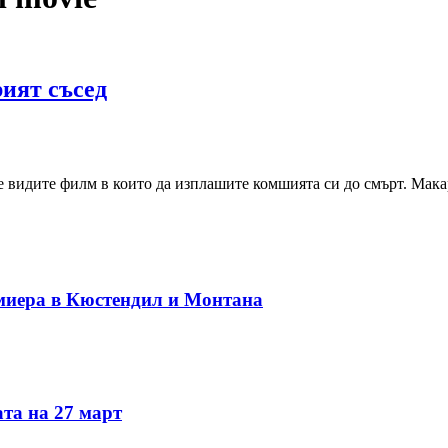
ият съсед
видите филм в които да изплашите комшията си до смърт. Макар
миера в Кюстендил и Монтана
та на 27 март