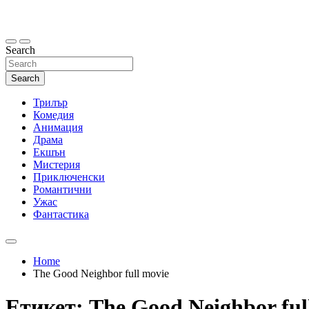
Skip
to
content
Search
Search
Трилър
Комедия
Анимация
Драма
Екшън
Мистерия
Приключенски
Романтични
Ужас
Фантастика
Home
The Good Neighbor full movie
Етикет:
The Good Neighbor ful