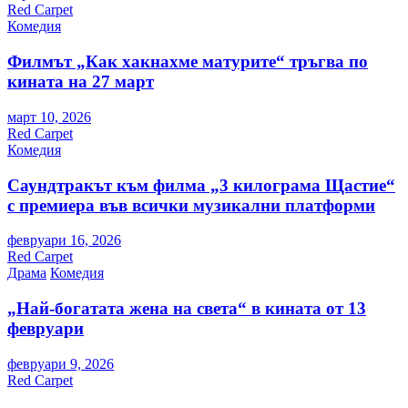
Red Carpet
Комедия
Филмът „Как хакнахме матурите“ тръгва по
кината на 27 март
март 10, 2026
Red Carpet
Комедия
Саундтракът към филма „3 килограма Щастие“
с премиера във всички музикални платформи
февруари 16, 2026
Red Carpet
Драма
Комедия
„Най-богатата жена на света“ в кината от 13
февруари
февруари 9, 2026
Red Carpet