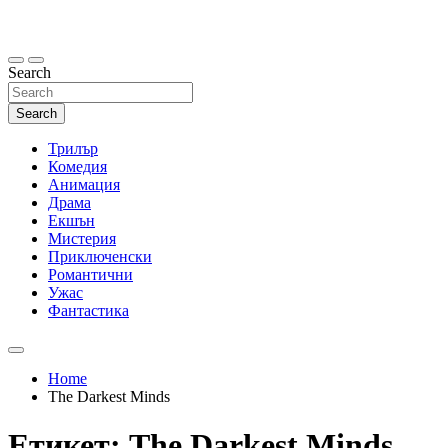
Skip
to
content
Search
Search
Трилър
Комедия
Анимация
Драма
Екшън
Мистерия
Приключенски
Романтични
Ужас
Фантастика
Home
The Darkest Minds
Етикет:
The Darkest Minds