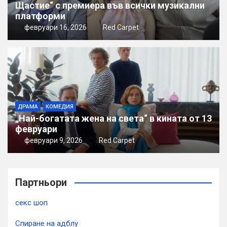
Щастие“ с премиера във всички музикални
платформи
февруари 16, 2026
Red Carpet
ДРАМА
КОМЕДИЯ
„Най-богатата жена на света“ в кината от 13
февруари
февруари 9, 2026
Red Carpet
Партньори
секс шоп
Спиране на адблу