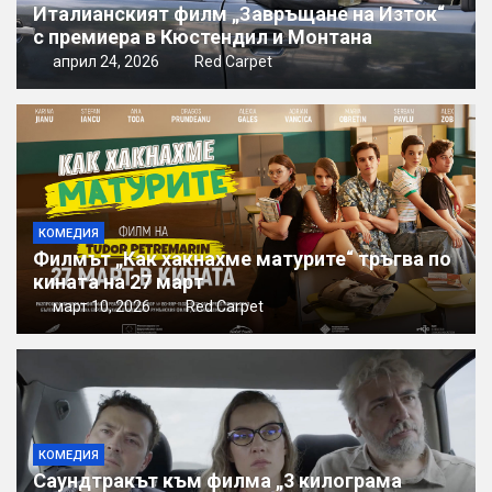
Италианският филм „Завръщане на Изток“
с премиера в Кюстендил и Монтана
април 24, 2026
Red Carpet
КОМЕДИЯ
Филмът „Как хакнахме матурите“ тръгва по
кината на 27 март
март 10, 2026
Red Carpet
КОМЕДИЯ
Саундтракът към филма „3 килограма