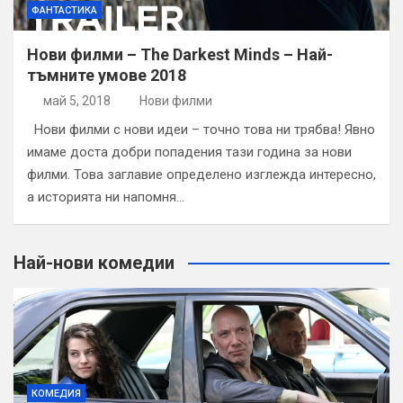
ФАНТАСТИКА
Нови филми – The Darkest Minds – Най-
тъмните умове 2018
май 5, 2018
Нови филми
Нови филми с нови идеи – точно това ни трябва! Явно
имаме доста добри попадения тази година за нови
филми. Това заглавие определено изглежда интересно,
а историята ни напомня…
Най-нови комедии
КОМЕДИЯ