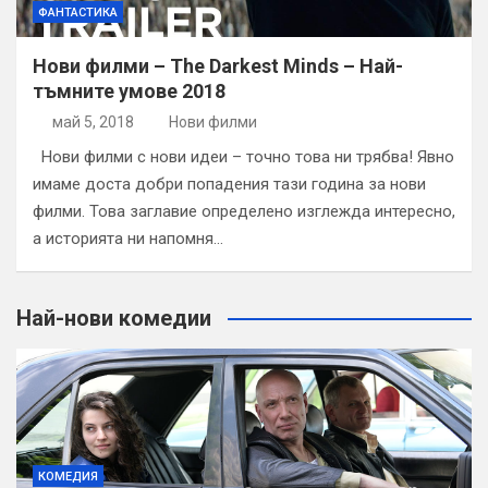
ФАНТАСТИКА
Нови филми – The Darkest Minds – Най-
тъмните умове 2018
май 5, 2018
Нови филми
Нови филми с нови идеи – точно това ни трябва! Явно
имаме доста добри попадения тази година за нови
филми. Това заглавие определено изглежда интересно,
а историята ни напомня…
Най-нови комедии
КОМЕДИЯ