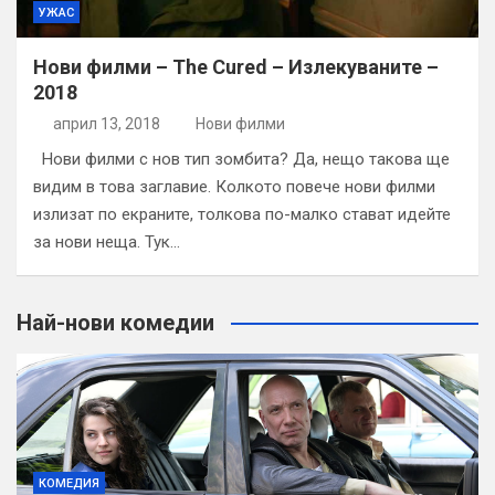
УЖАС
Нови филми – The Cured – Излекуваните –
2018
април 13, 2018
Нови филми
Нови филми с нов тип зомбита? Да, нещо такова ще
видим в това заглавие. Колкото повече нови филми
излизат по екраните, толкова по-малко стават идейте
за нови неща. Тук…
Най-нови комедии
КОМЕДИЯ