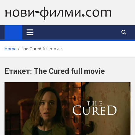
Skip
to
content
Home
The Cured full movie
Етикет:
The Cured full movie