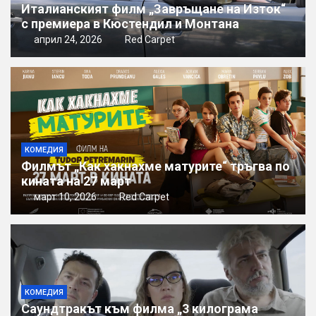
Италианският филм „Завръщане на Изток“
с премиера в Кюстендил и Монтана
април 24, 2026
Red Carpet
КОМЕДИЯ
Филмът „Как хакнахме матурите“ тръгва по
кината на 27 март
март 10, 2026
Red Carpet
КОМЕДИЯ
Саундтракът към филма „3 килограма