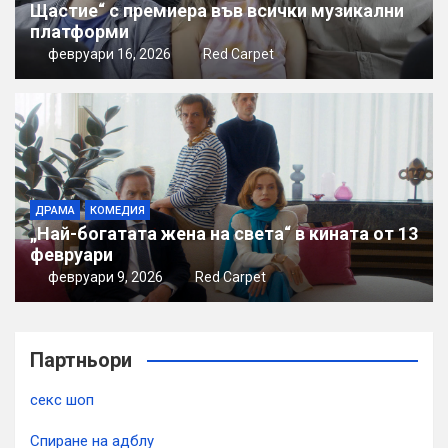
Щастие“ с премиера във всички музикални
платформи
февруари 16, 2026
Red Carpet
ДРАМА
КОМЕДИЯ
„Най-богатата жена на света“ в кината от 13
февруари
февруари 9, 2026
Red Carpet
Партньори
секс шоп
Спиране на адблу