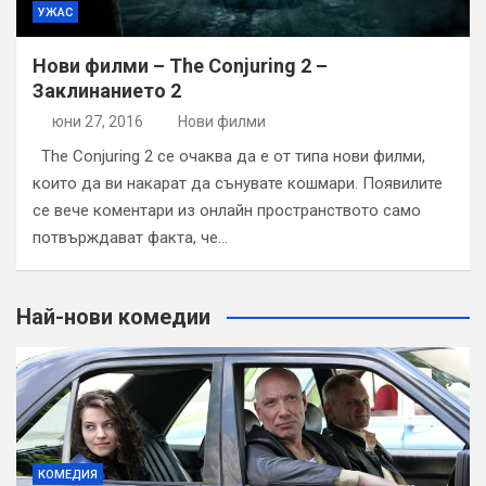
УЖАС
Нови филми – The Conjuring 2 –
Заклинанието 2
юни 27, 2016
Нови филми
The Conjuring 2 се очаква да е от типа нови филми,
които да ви накарат да сънувате кошмари. Появилите
се вече коментари из онлайн пространството само
потвърждават факта, че…
Най-нови комедии
КОМЕДИЯ