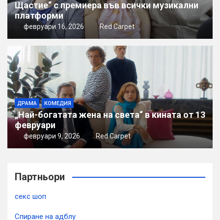
Щастие“ с премиера във всички музикални
платформи
февруари 16, 2026
Red Carpet
ДРАМА
КОМЕДИЯ
„Най-богатата жена на света“ в кината от 13
февруари
февруари 9, 2026
Red Carpet
Партньори
секс шоп
Спиране на адблу