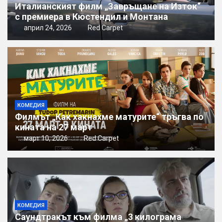
Италианският филм „Завръщане на Изток“
с премиера в Кюстендил и Монтана
април 24, 2026
Red Carpet
КОМЕДИЯ
Филмът „Как хакнахме матурите“ тръгва по
кината на 27 март
март 10, 2026
Red Carpet
КОМЕДИЯ
Саундтракът към филма „3 килограма