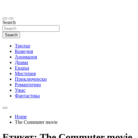
Skip
to
content
Search
Search
Трилър
Комедия
Анимация
Драма
Екшън
Мистерия
Приключенски
Романтични
Ужас
Фантастика
Home
The Commuter movie
Етикет:
The Commuter movie