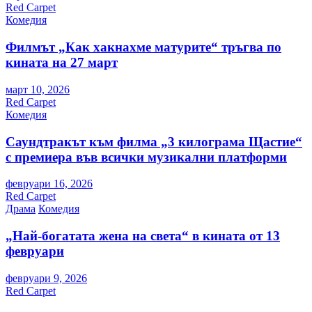
Red Carpet
Комедия
Филмът „Как хакнахме матурите“ тръгва по
кината на 27 март
март 10, 2026
Red Carpet
Комедия
Саундтракът към филма „3 килограма Щастие“
с премиера във всички музикални платформи
февруари 16, 2026
Red Carpet
Драма
Комедия
„Най-богатата жена на света“ в кината от 13
февруари
февруари 9, 2026
Red Carpet