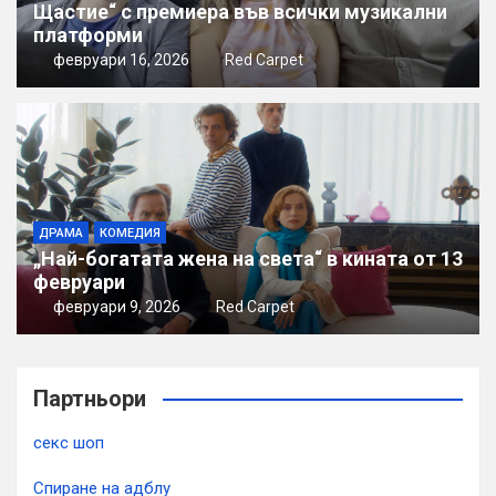
Щастие“ с премиера във всички музикални
платформи
февруари 16, 2026
Red Carpet
ДРАМА
КОМЕДИЯ
„Най-богатата жена на света“ в кината от 13
февруари
февруари 9, 2026
Red Carpet
Партньори
секс шоп
Спиране на адблу