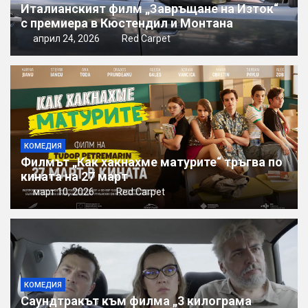
Италианският филм „Завръщане на Изток“
с премиера в Кюстендил и Монтана
април 24, 2026
Red Carpet
КОМЕДИЯ
Филмът „Как хакнахме матурите“ тръгва по
кината на 27 март
март 10, 2026
Red Carpet
КОМЕДИЯ
Саундтракът към филма „3 килограма