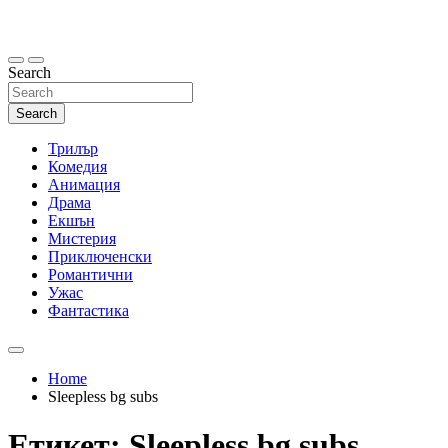
Skip
to
content
Search
Search
Трилър
Комедия
Анимация
Драма
Екшън
Мистерия
Приключенски
Романтични
Ужас
Фантастика
Home
Sleepless bg subs
Етикет:
Sleepless bg subs