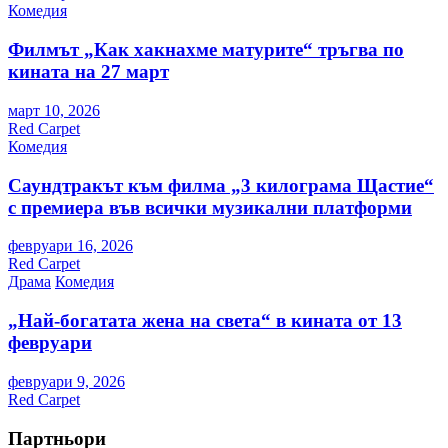
Комедия
Филмът „Как хакнахме матурите“ тръгва по
кината на 27 март
март 10, 2026
Red Carpet
Комедия
Саундтракът към филма „3 килограма Щастие“
с премиера във всички музикални платформи
февруари 16, 2026
Red Carpet
Драма
Комедия
„Най-богатата жена на света“ в кината от 13
февруари
февруари 9, 2026
Red Carpet
Партньори