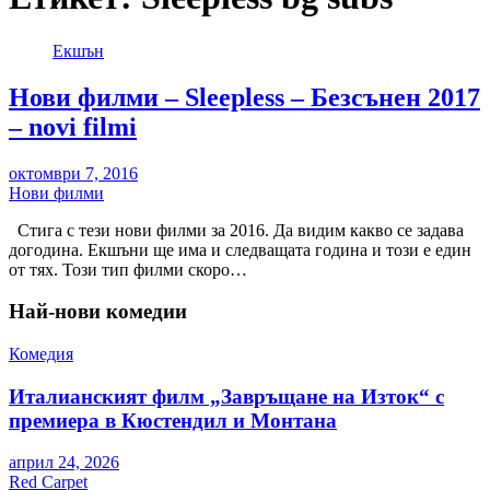
Екшън
Нови филми – Sleepless – Безсънен 2017
– novi filmi
октомври 7, 2016
Нови филми
Стига с тези нови филми за 2016. Да видим какво се задава
догодина. Екшъни ще има и следващата година и този е един
от тях. Този тип филми скоро…
Най-нови комедии
Комедия
Италианският филм „Завръщане на Изток“ с
премиера в Кюстендил и Монтана
април 24, 2026
Red Carpet