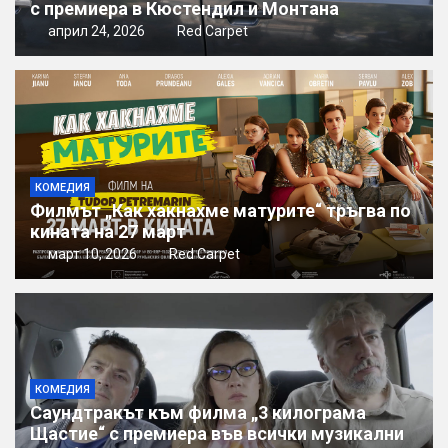
с премиера в Кюстендил и Монтана
април 24, 2026
Red Carpet
КОМЕДИЯ
Филмът „Как хакнахме матурите“ тръгва по
кината на 27 март
март 10, 2026
Red Carpet
КОМЕДИЯ
Саундтракът към филма „3 килограма
Щастие“ с премиера във всички музикални