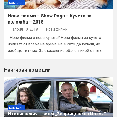
КОМЕДИЯ
Нови филми – Show Dogs – Кучета за
изложба – 2018
април 10, 2018
Нови филми
Нови филми с нови кучета? Нови филми за кучета
излизат от време на време, не е като да кажеш, че
изобщо ги няма. За съжаление обаче, никой от тях…
Най-нови комедии
КОМЕДИЯ
Италианският филм „Завръщане на Изток“