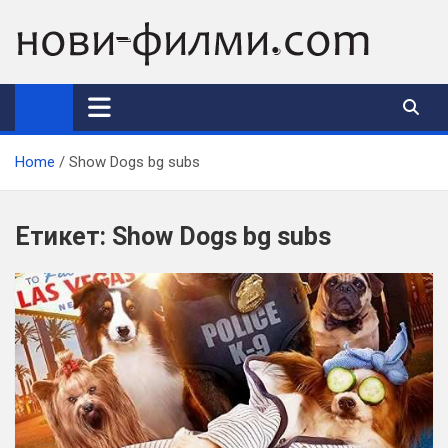
Skip
to
content
Home
Show Dogs bg subs
Етикет:
Show Dogs bg subs