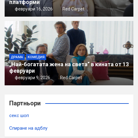
платформи
февруари 16, 2026
Red Carpet
ДРАМА
КОМЕДИЯ
„Най-богатата жена на света“ в кината от 13
февруари
февруари 9, 2026
Red Carpet
Партньори
секс шоп
Спиране на адблу