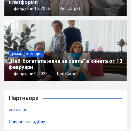
платформи
февруари 16, 2026
Red Carpet
ДРАМА
КОМЕДИЯ
„Най-богатата жена на света“ в кината от 13
февруари
февруари 9, 2026
Red Carpet
Партньори
секс шоп
Спиране на адблу