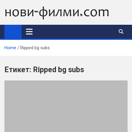
Skip
to
content
Home
Ripped bg subs
Етикет:
Ripped bg subs