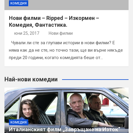
КОМЕДИЯ
Нови филми – Ripped – Изкормен –
Комедия, Фантастика.
юни 25, 2017
Нови филми
Чували ли сте за глупави истории в нови филми? Е
няма как да не сте, но точно тази, ще ви върне някъде
преди 20 години, когато комедията беше от…
Най-нови комедии
КОМЕДИЯ
Италианският филм „Завръщане на Изток“