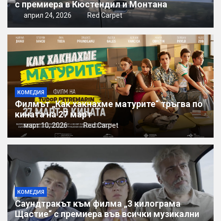
с премиера в Кюстендил и Монтана
април 24, 2026
Red Carpet
КОМЕДИЯ
Филмът „Как хакнахме матурите“ тръгва по
кината на 27 март
март 10, 2026
Red Carpet
КОМЕДИЯ
Саундтракът към филма „3 килограма
Щастие“ с премиера във всички музикални