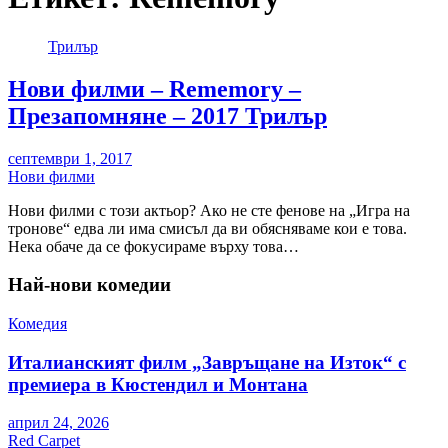
Трилър
Нови филми – Rememory –
Презапомняне – 2017 Трилър
септември 1, 2017
Нови филми
Нови филми с този актьор? Ако не сте фенове на „Игра на
тронове“ едва ли има смисъл да ви обясняваме кои е това.
Нека обаче да се фокусираме върху това…
Най-нови комедии
Комедия
Италианският филм „Завръщане на Изток“ с
премиера в Кюстендил и Монтана
април 24, 2026
Red Carpet