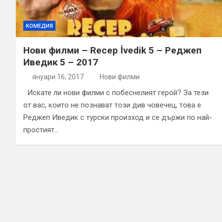
КОМЕДИЯ
Нови филми – Recep İvedik 5 – Реджеп
Иведик 5 – 2017
януари 16, 2017
Нови филми
Искате ли нови филми с побеснелият герой? За тези
от вас, които не познават този див човечец, това е
Реджеп Иведик с турски произход и се държи по най-
простият…