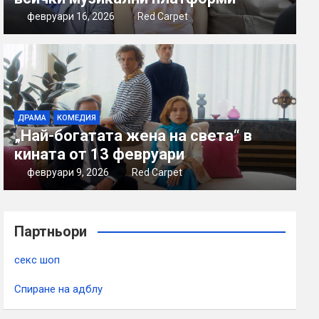
февруари 16, 2026
Red Carpet
ДРАМА
КОМЕДИЯ
„Най-богатата жена на света“ в
кината от 13 февруари
февруари 9, 2026
Red Carpet
Партньори
секс шоп
Спиране на адблу