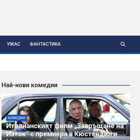
УЖАС
ФАНТАСТИКА
Най-нови комедии
КОМЕДИЯ
Италианският филм „Завръщане на
Изток“ с премиера в Кюстендил и