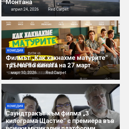
Монтана
април 24, 2026
Red Carpet
КОМЕДИЯ
Филмът „Как хакнахме матурите“
тръгва по кината на 27 март
март 10, 2026
Red Carpet
КОМЕДИЯ
Саундтракът към филма „3
килограма Щастие“ с премиера във
всички музикални платформи