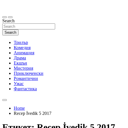
Skip
to
content
Search
Search
Трилър
Комедия
Анимация
Драма
Екшън
Мистерия
Приключенски
Романтични
Ужас
Фантастика
Home
Recep İvedik 5 2017
Етикет:
Recep İvedik 5 2017