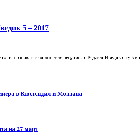
ведик 5 – 2017
ито не познават този див човечец, това е Реджеп Иведик с турс
миера в Кюстендил и Монтана
та на 27 март