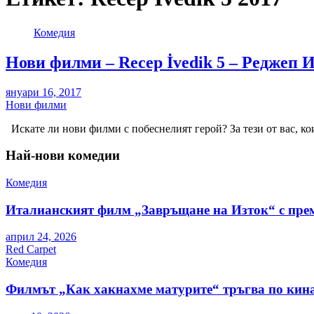
Комедия
Нови филми – Recep İvedik 5 – Реджеп И
януари 16, 2017
Нови филми
Искате ли нови филми с побеснелият герой? За тези от вас, ко
Най-нови комедии
Комедия
Италианският филм „Завръщане на Изток“ с пре
април 24, 2026
Red Carpet
Комедия
Филмът „Как хакнахме матурите“ тръгва по кина