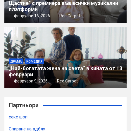
Щастие“ с премиера във всички музикални
платформи
февруари 16, 2026
Red Carpet
ДРАМА
КОМЕДИЯ
„Най-богатата жена на света“ в кината от 13
февруари
февруари 9, 2026
Red Carpet
Партньори
секс шоп
Спиране на адблу