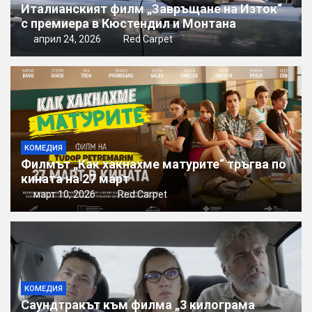
Италианският филм „Завръщане на Изток“
с премиера в Кюстендил и Монтана
април 24, 2026
Red Carpet
КОМЕДИЯ
Филмът „Как хакнахме матурите“ тръгва по
кината на 27 март
март 10, 2026
Red Carpet
КОМЕДИЯ
Саундтракът към филма „3 килограма