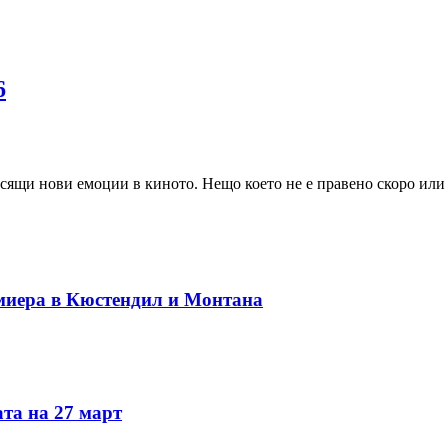
6
сящи нови емоции в киното. Нещо което не е правено скоро или
миера в Кюстендил и Монтана
та на 27 март