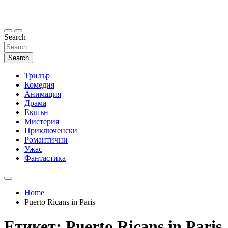
Skip
to
content
Search
Search
Трилър
Комедия
Анимация
Драма
Екшън
Мистерия
Приключенски
Романтични
Ужас
Фантастика
Home
Puerto Ricans in Paris
Етикет:
Puerto Ricans in Paris