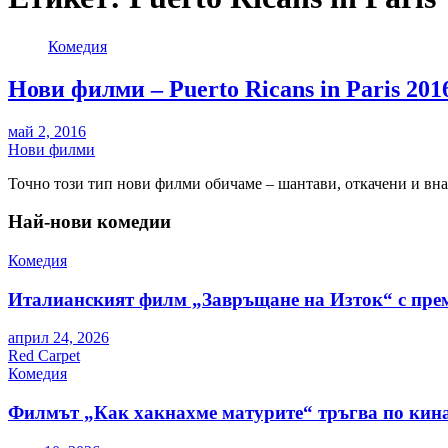
Комедия
Нови филми – Puerto Ricans in Paris 201
май 2, 2016
Нови филми
Точно този тип нови филми обичаме – шантави, откачени и вна
Най-нови комедии
Комедия
Италианският филм „Завръщане на Изток“ с пре
април 24, 2026
Red Carpet
Комедия
Филмът „Как хакнахме матурите“ тръгва по кина