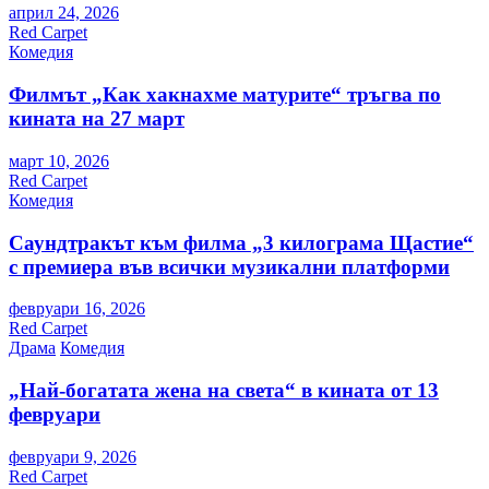
април 24, 2026
Red Carpet
Комедия
Филмът „Как хакнахме матурите“ тръгва по
кината на 27 март
март 10, 2026
Red Carpet
Комедия
Саундтракът към филма „3 килограма Щастие“
с премиера във всички музикални платформи
февруари 16, 2026
Red Carpet
Драма
Комедия
„Най-богатата жена на света“ в кината от 13
февруари
февруари 9, 2026
Red Carpet