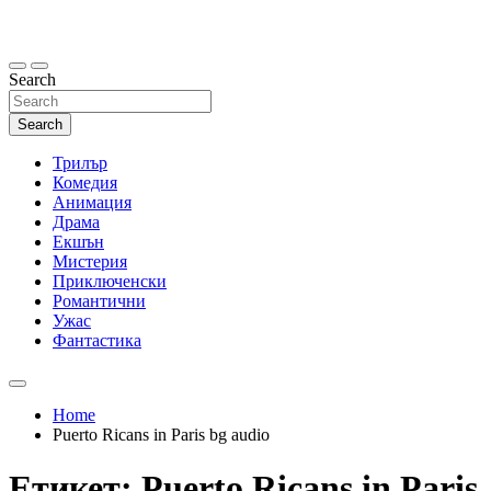
Skip
to
content
Search
Search
Трилър
Комедия
Анимация
Драма
Екшън
Мистерия
Приключенски
Романтични
Ужас
Фантастика
Home
Puerto Ricans in Paris bg audio
Етикет:
Puerto Ricans in Paris