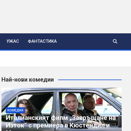
УЖАС
ФАНТАСТИКА
Най-нови комедии
КОМЕДИЯ
Италианският филм „Завръщане на
Изток“ с премиера в Кюстендил и