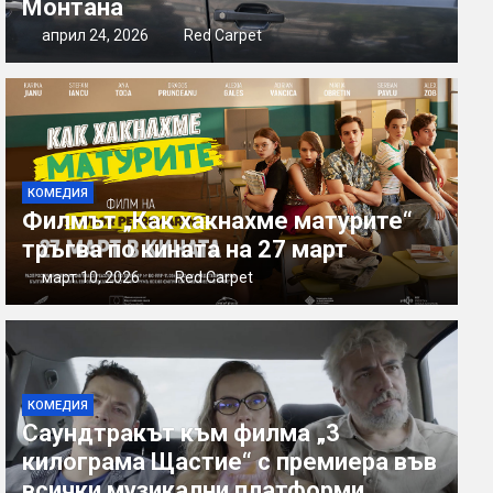
Монтана
април 24, 2026
Red Carpet
КОМЕДИЯ
Филмът „Как хакнахме матурите“
тръгва по кината на 27 март
март 10, 2026
Red Carpet
КОМЕДИЯ
Саундтракът към филма „3
килограма Щастие“ с премиера във
всички музикални платформи