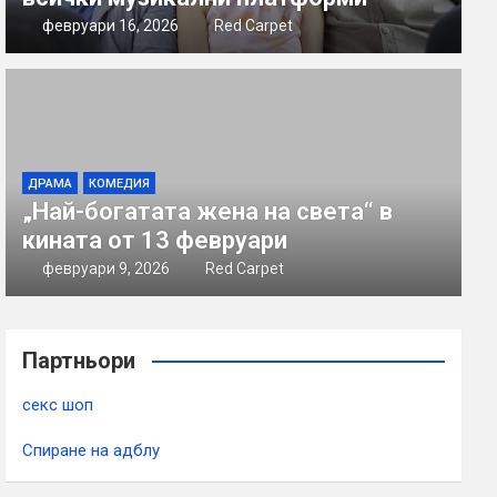
февруари 16, 2026
Red Carpet
ДРАМА
КОМЕДИЯ
„Най-богатата жена на света“ в
кината от 13 февруари
февруари 9, 2026
Red Carpet
Партньори
секс шоп
Спиране на адблу