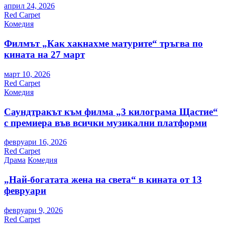
април 24, 2026
Red Carpet
Комедия
Филмът „Как хакнахме матурите“ тръгва по
кината на 27 март
март 10, 2026
Red Carpet
Комедия
Саундтракът към филма „3 килограма Щастие“
с премиера във всички музикални платформи
февруари 16, 2026
Red Carpet
Драма
Комедия
„Най-богатата жена на света“ в кината от 13
февруари
февруари 9, 2026
Red Carpet