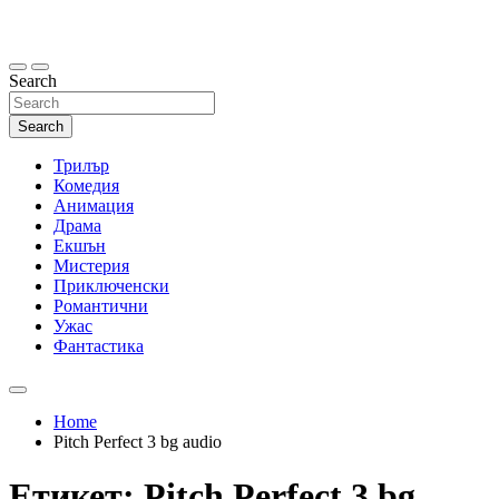
Skip
to
content
Search
Search
Трилър
Комедия
Анимация
Драма
Екшън
Мистерия
Приключенски
Романтични
Ужас
Фантастика
Home
Pitch Perfect 3 bg audio
Етикет:
Pitch Perfect 3 bg