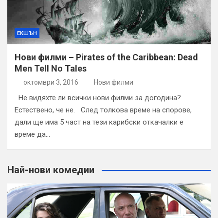
ЕКШЪН
Нови филми – Pirates of the Caribbean: Dead
Men Tell No Tales
октомври 3, 2016
Нови филми
Не видяхте ли всички нови филми за догодина?
Естествено, че не. След толкова време на спорове,
дали ще има 5 част на тези карибски откачалки е
време да…
Най-нови комедии