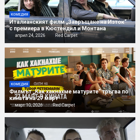
КОМЕДИЯ
Италианският филм „Завръщане на Изток“
с премиера в Кюстендил и Монтана
април 24, 2026
Red Carpet
КОМЕДИЯ
Филмът „Как хакнахме матурите“ тръгва по
кината на 27 март
март 10, 2026
Red Carpet