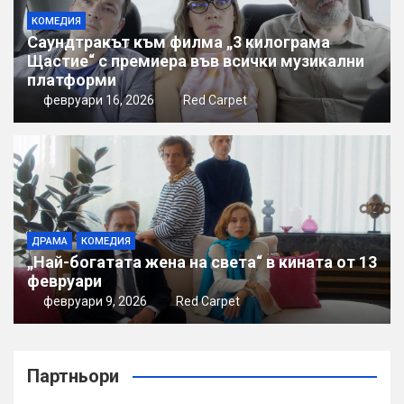
КОМЕДИЯ
Саундтракът към филма „3 килограма
Щастие“ с премиера във всички музикални
платформи
февруари 16, 2026
Red Carpet
ДРАМА
КОМЕДИЯ
„Най-богатата жена на света“ в кината от 13
февруари
февруари 9, 2026
Red Carpet
Партньори