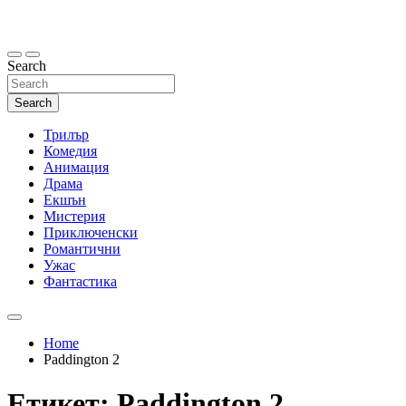
Skip
to
content
Search
Search
Трилър
Комедия
Анимация
Драма
Екшън
Мистерия
Приключенски
Романтични
Ужас
Фантастика
Home
Paddington 2
Етикет:
Paddington 2