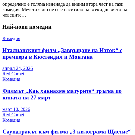
определено е голяма изненада да видим втора част на тази
комедия. Мечето явно не се е наситило на всекидневието на
човеците…
Най-нови комедии
Комедия
Италианският филм „Завръщане на Изток“ с
премиера в Кюстендил и Монтана
април 24, 2026
Red Carpet
Комедия
Филмът „Как хакнахме матурите“ тръгва по
кината на 27 март
март 10, 2026
Red Carpet
Комедия
Саундтракът към филма „3 килограма Щастие“