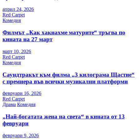
април 24, 2026
Red Carpet
Комедия
Филмът „Как хакнахме матурите“ тръгва по
кината на 27 март
март 10, 2026
Red Carpet
Комедия
Саундтракът към филма „3 килограма Щастие“
с премиера във всички музикални платформи
февруари 16, 2026
Red Carpet
Драма
Комедия
„Най-богатата жена на света“ в кината от 13
февруари
февруари 9, 2026