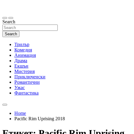
Skip
to
content
Search
Search
Трилър
Комедия
Анимация
Драма
Екшън
Мистерия
Приключенски
Романтични
Ужас
Фантастика
Home
Pacific Rim Uprising 2018
Етикет:
Pacific Rim Uprising