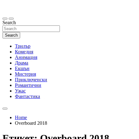
Skip
to
content
Search
Search
Трилър
Комедия
Анимация
Драма
Екшън
Мистерия
Приключенски
Романтични
Ужас
Фантастика
Home
Overboard 2018
Етикет:
Overboard 2018