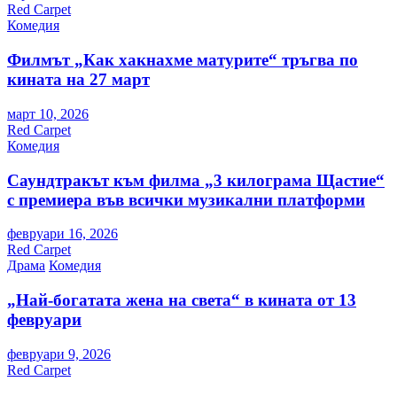
Red Carpet
Комедия
Филмът „Как хакнахме матурите“ тръгва по
кината на 27 март
март 10, 2026
Red Carpet
Комедия
Саундтракът към филма „3 килограма Щастие“
с премиера във всички музикални платформи
февруари 16, 2026
Red Carpet
Драма
Комедия
„Най-богатата жена на света“ в кината от 13
февруари
февруари 9, 2026
Red Carpet