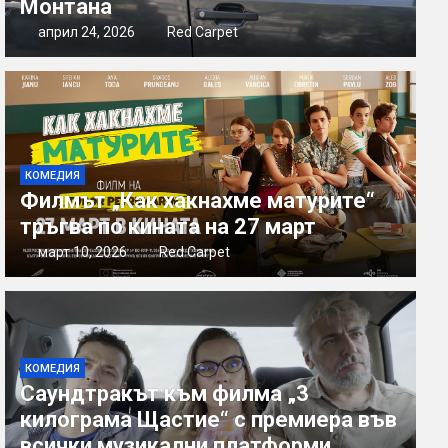
Монтана
април 24, 2026
Red Carpet
КОМЕДИЯ
Филмът „Как хакнахме матурите“
тръгва по кината на 27 март
март 10, 2026
Red Carpet
КОМЕДИЯ
Саундтракът към филма „3
килограма Щастие“ с премиера във
всички музикални платформи