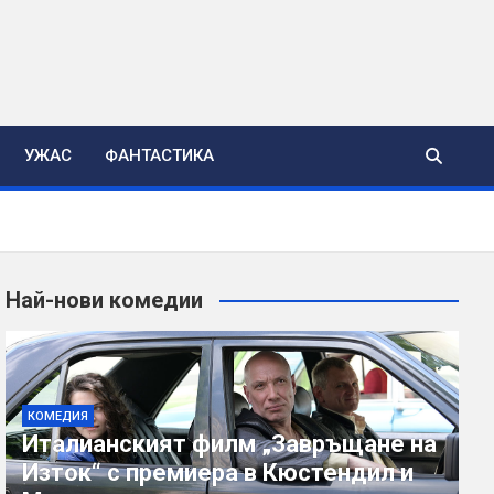
УЖАС
ФАНТАСТИКА
Най-нови комедии
КОМЕДИЯ
Италианският филм „Завръщане на
Изток“ с премиера в Кюстендил и