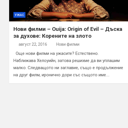
УЖАС
Нови филми – Ouija: Origin of Evil – Дъска
за духове: Корените на злото
август 22, 2016
Нови филми
Още нови филми на ужасите? Естествено.
Наближава Хелоуийн, затова решихме да ви уплашим
малко. Следващото ни заглавие, също е продължение
на друг филм, иронично дори със същото име.…