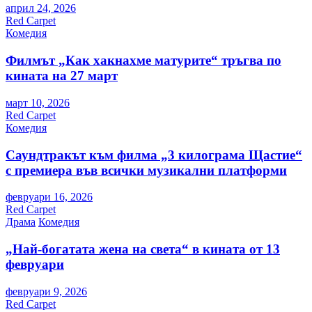
април 24, 2026
Red Carpet
Комедия
Филмът „Как хакнахме матурите“ тръгва по
кината на 27 март
март 10, 2026
Red Carpet
Комедия
Саундтракът към филма „3 килограма Щастие“
с премиера във всички музикални платформи
февруари 16, 2026
Red Carpet
Драма
Комедия
„Най-богатата жена на света“ в кината от 13
февруари
февруари 9, 2026
Red Carpet