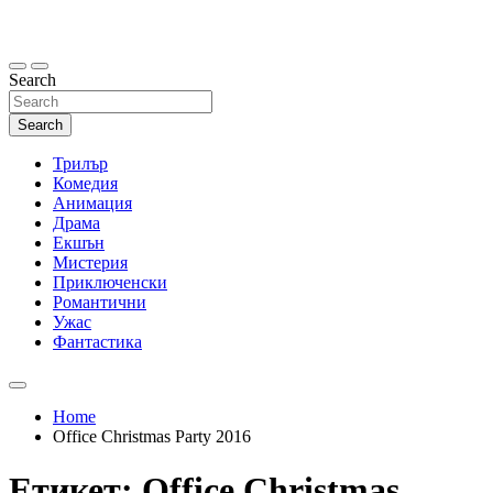
Skip
to
content
Search
Search
Трилър
Комедия
Анимация
Драма
Екшън
Мистерия
Приключенски
Романтични
Ужас
Фантастика
Home
Office Christmas Party 2016
Етикет:
Office Christmas