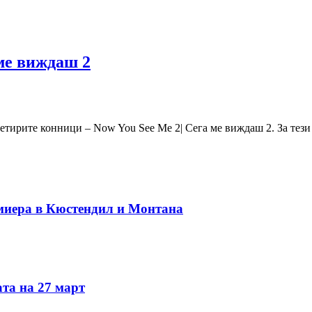
ме виждаш 2
четирите конници – Now You See Me 2| Сега ме виждаш 2. За тези 
миера в Кюстендил и Монтана
та на 27 март