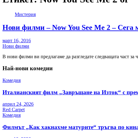
Мистерия
Нови филми – Now You See Me 2 – Сега 
март 16, 2016
Нови филми
В нови филми ви предлагаме да разгледате следващата част за 
Най-нови комедии
Комедия
Италианският филм „Завръщане на Изток“ с пре
април 24, 2026
Red Carpet
Комедия
Филмът „Как хакнахме матурите“ тръгва по кина