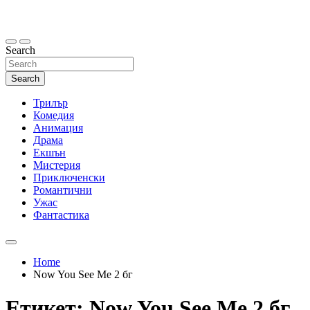
Skip
to
content
Search
Search
Трилър
Комедия
Анимация
Драма
Екшън
Мистерия
Приключенски
Романтични
Ужас
Фантастика
Home
Now You See Me 2 бг
Етикет:
Now You See Me 2 бг