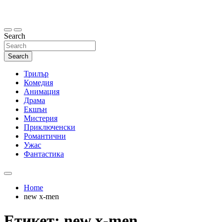
Skip
to
content
Search
Search
Трилър
Комедия
Анимация
Драма
Екшън
Мистерия
Приключенски
Романтични
Ужас
Фантастика
Home
new x-men
Етикет:
new x-men