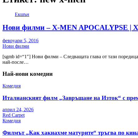
Екшън
Нови филми – X-MEN APOCALYPSE | X
февруари 5, 2016
Нови филми
[sgmb id=“1″] Нови филми – Следващата глава от тази поредица
най-после…
Най-нови комедии
Комедия
Италианският филм „Завръщане на Изток“ с пре
април 24, 2026
Red Carpet
Комедия
Филмът „Как хакнахме матурите“ тръгва по кина