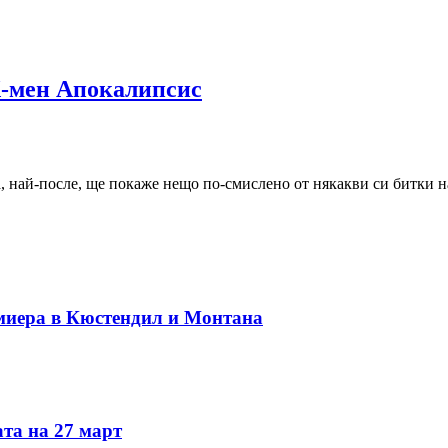
-мен Апокалипсис
, най-после, ще покаже нещо по-смислено от някакви си битки н
миера в Кюстендил и Монтана
та на 27 март