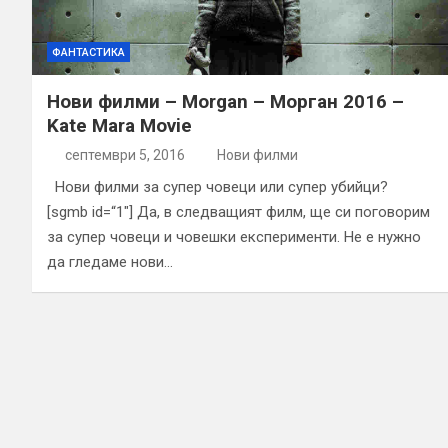
ФАНТАСТИКА
Нови филми – Morgan – Морган 2016 –
Kate Mara Movie
септември 5, 2016
Нови филми
Нови филми за супер човеци или супер убийци?
[sgmb id=“1″] Да, в следващият филм, ще си поговорим
за супер човеци и човешки експерименти. Не е нужно
да гледаме нови…