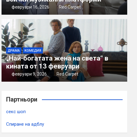
февруари 16, 2026
Red Carpet
ДРАМА
КОМЕДИЯ
„Най-богатата жена на света“ в
кината от 13 февруари
февруари 9, 2026
Red Carpet
Партньори
секс шоп
Спиране на адблу