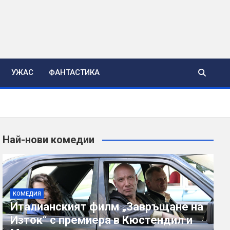
УЖАС
ФАНТАСТИКА
Най-нови комедии
КОМЕДИЯ
Италианският филм „Завръщане на
Изток“ с премиера в Кюстендил и