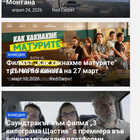
Монтана
април 24, 2026
Red Carpet
КОМЕДИЯ
Филмът „Как хакнахме матурите“
тръгва по кината на 27 март
март 10, 2026
Red Carpet
КОМЕДИЯ
Саундтракът към филма „3
килограма Щастие“ с премиера във
всички музикални платформи