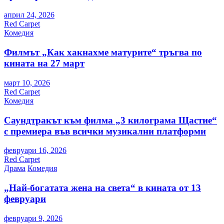
април 24, 2026
Red Carpet
Комедия
Филмът „Как хакнахме матурите“ тръгва по
кината на 27 март
март 10, 2026
Red Carpet
Комедия
Саундтракът към филма „3 килограма Щастие“
с премиера във всички музикални платформи
февруари 16, 2026
Red Carpet
Драма
Комедия
„Най-богатата жена на света“ в кината от 13
февруари
февруари 9, 2026