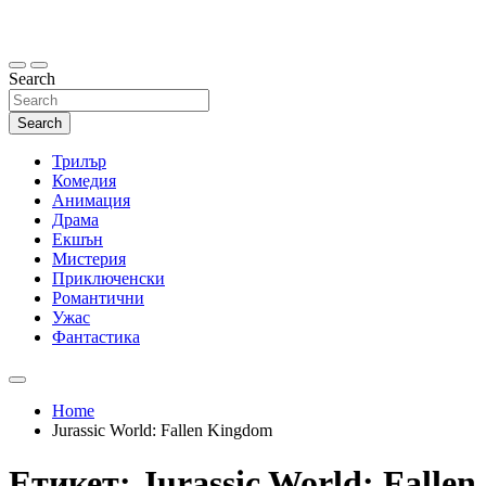
Skip
to
content
Search
Search
Трилър
Комедия
Анимация
Драма
Екшън
Мистерия
Приключенски
Романтични
Ужас
Фантастика
Home
Jurassic World: Fallen Kingdom
Етикет:
Jurassic World: Fallen