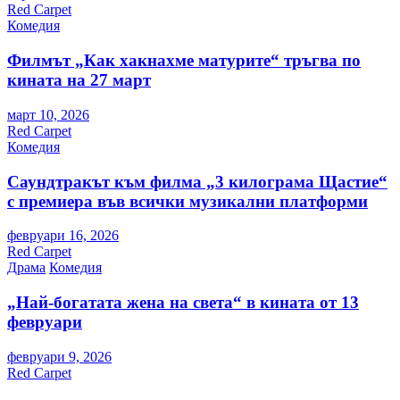
Red Carpet
Комедия
Филмът „Как хакнахме матурите“ тръгва по
кината на 27 март
март 10, 2026
Red Carpet
Комедия
Саундтракът към филма „3 килограма Щастие“
с премиера във всички музикални платформи
февруари 16, 2026
Red Carpet
Драма
Комедия
„Най-богатата жена на света“ в кината от 13
февруари
февруари 9, 2026
Red Carpet