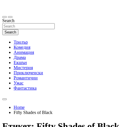
Skip
to
content
Search
Search
Трилър
Комедия
Анимация
Драма
Екшън
Мистерия
Приключенски
Романтични
Ужас
Фантастика
Home
Fifty Shades of Black
Етикет:
Fifty Shades of Black