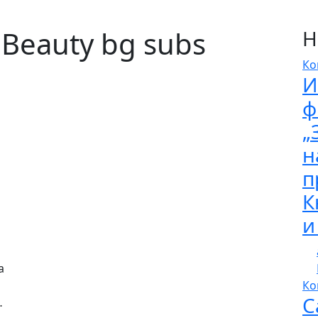
l Beauty bg subs
Н
Ко
И
ф
„
н
п
К
и
а
Ко
С
…