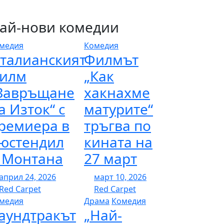
ай-нови комедии
медия
Комедия
талианският
Филмът
илм
„Как
Завръщане
хакнахме
а Изток“ с
матурите“
ремиера в
тръгва по
юстендил
кината на
 Монтана
27 март
април 24, 2026
март 10, 2026
Red Carpet
Red Carpet
медия
Драма
Комедия
аундтракът
„Най-