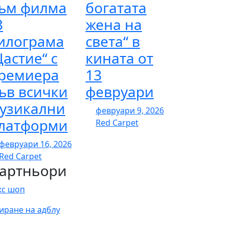
ъм филма
богатата
3
жена на
илограма
света“ в
астие“ с
кината от
ремиера
13
ъв всички
февруари
узикални
февруари 9, 2026
латформи
Red Carpet
февруари 16, 2026
Red Carpet
артньори
кс шоп
иране на адблу